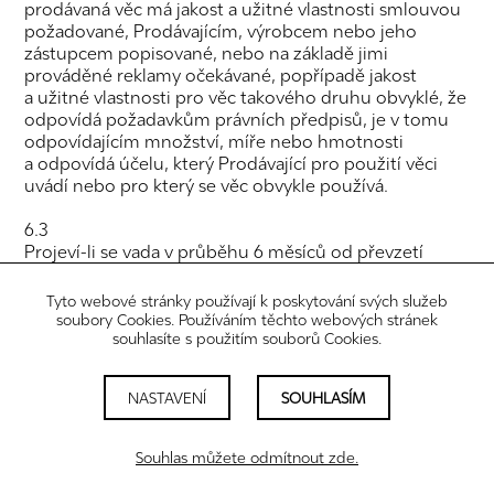
prodávaná věc má jakost a užitné vlastnosti smlouvou
požadované, Prodávajícím, výrobcem nebo jeho
zástupcem popisované, nebo na základě jimi
prováděné reklamy očekávané, popřípadě jakost
a užitné vlastnosti pro věc takového druhu obvyklé, že
odpovídá požadavkům právních předpisů, je v tomu
odpovídajícím množství, míře nebo hmotnosti
a odpovídá účelu, který Prodávající pro použití věci
uvádí nebo pro který se věc obvykle používá.
6.3
Projeví-li se vada v průběhu 6 měsíců od převzetí
zboží, má se za to, že zboží bylo vadné již při převzetí,
pokud to neodporuje povaze věci nebo pokud se
Tyto webové stránky používají k poskytování svých služeb
neprokáže opak.
soubory Cookies. Používáním těchto webových stránek
souhlasíte s použitím souborů Cookies.
6.4
Práva z vadného plnění uplatňuje Kupující
NASTAVENÍ
SOUHLASÍM
u Prodávajícího na adrese sídla Prodávajícího nebo
předáním na adrese provozovny Prodávajícího
(ETHER, Petrské náměstí 1, 110 00 Praha 1). Za okamžik
Souhlas můžete odmítnout zde.
uplatnění reklamace se považuje okamžik, kdy