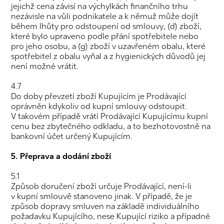
jejichž cena závisí na výchylkách finančního trhu
nezávisle na vůli podnikatele a k němuž může dojít
během lhůty pro odstoupení od smlouvy, (d) zboží,
které bylo upraveno podle přání spotřebitele nebo
pro jeho osobu, a (g) zboží v uzavřeném obalu, které
spotřebitel z obalu vyňal a z hygienických důvodů jej
není možné vrátit.
4.7
Do doby převzetí zboží Kupujícím je Prodávající
oprávněn kdykoliv od kupní smlouvy odstoupit.
V takovém případě vrátí Prodávající Kupujícímu kupní
cenu bez zbytečného odkladu, a to bezhotovostně na
bankovní účet určený Kupujícím.
5. Přeprava a dodání zboží
5.1
Způsob doručení zboží určuje Prodávající, není-li
v kupní smlouvě stanoveno jinak. V případě, že je
způsob dopravy smluven na základě individuálního
požadavku Kupujícího, nese Kupující riziko a případné