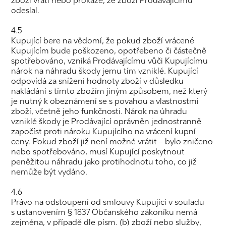
zboží vrátí nebo prokáže, že zboží Prodávajícímu
odeslal.
4.5
Kupující bere na vědomí, že pokud zboží vrácené
Kupujícím bude poškozeno, opotřebeno či částečně
spotřebováno, vzniká Prodávajícímu vůči Kupujícímu
nárok na náhradu škody jemu tím vzniklé. Kupující
odpovídá za snížení hodnoty zboží v důsledku
nakládání s tímto zbožím jiným způsobem, než který
je nutný k obeznámení se s povahou a vlastnostmi
zboží, včetně jeho funkčnosti. Nárok na úhradu
vzniklé škody je Prodávající oprávněn jednostranně
započíst proti nároku Kupujícího na vrácení kupní
ceny. Pokud zboží již není možné vrátit – bylo zničeno
nebo spotřebováno, musí Kupující poskytnout
peněžitou náhradu jako protihodnotu toho, co již
nemůže být vydáno.
4.6
Právo na odstoupení od smlouvy Kupující v souladu
s ustanovením § 1837 Občanského zákoníku nemá
zejména, v případě dle písm. (b) zboží nebo služby,