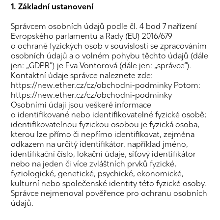
1. Základní ustanovení
Správcem osobních údajů podle čl. 4 bod 7 nařízení
Evropského parlamentu a Rady (EU) 2016/679
o ochraně fyzických osob v souvislosti se zpracováním
osobních údajů a o volném pohybu těchto údajů (dále
jen: „GDPR”) je Eva Vontorová (dále jen: „správce“).
Kontaktní údaje správce naleznete zde:
https://new.ether.cz/cz/obchodni-podminky Potom:
https://new.ether.cz/cz/obchodni-podminky
Osobními údaji jsou veškeré informace
o identifikované nebo identifikovatelné fyzické osobě;
identifikovatelnou fyzickou osobou je fyzická osoba,
kterou lze přímo či nepřímo identifikovat, zejména
odkazem na určitý identifikátor, například jméno,
identifikační číslo, lokační údaje, síťový identifikátor
nebo na jeden či více zvláštních prvků fyzické,
fyziologické, genetické, psychické, ekonomické,
kulturní nebo společenské identity této fyzické osoby.
Správce nejmenoval pověřence pro ochranu osobních
údajů.