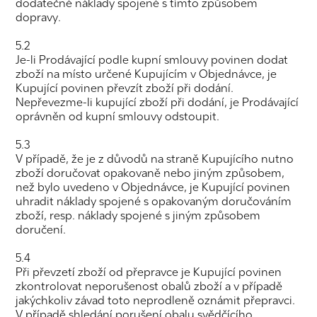
dodatečné náklady spojené s tímto způsobem
dopravy.
5.2
Je-li Prodávající podle kupní smlouvy povinen dodat
zboží na místo určené Kupujícím v Objednávce, je
Kupující povinen převzít zboží při dodání.
Nepřevezme-li kupující zboží při dodání, je Prodávající
oprávněn od kupní smlouvy odstoupit.
5.3
V případě, že je z důvodů na straně Kupujícího nutno
zboží doručovat opakovaně nebo jiným způsobem,
než bylo uvedeno v Objednávce, je Kupující povinen
uhradit náklady spojené s opakovaným doručováním
zboží, resp. náklady spojené s jiným způsobem
doručení.
5.4
Při převzetí zboží od přepravce je Kupující povinen
zkontrolovat neporušenost obalů zboží a v případě
jakýchkoliv závad toto neprodleně oznámit přepravci.
V případě shledání porušení obalu svědčícího