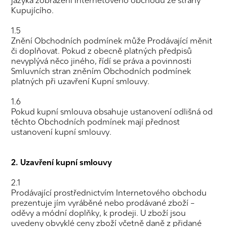
jazyka zobrazení Internetového obchodu ze strany
Kupujícího.
1.5
Znění Obchodních podmínek může Prodávající měnit
či doplňovat. Pokud z obecně platných předpisů
nevyplývá něco jiného, řídí se práva a povinnosti
Smluvních stran zněním Obchodních podmínek
platných při uzavření Kupní smlouvy.
1.6
Pokud kupní smlouva obsahuje ustanovení odlišná od
těchto Obchodních podmínek mají přednost
ustanovení kupní smlouvy.
2. Uzavření kupní smlouvy
2.1
Prodávající prostřednictvím Internetového obchodu
prezentuje jím vyráběné nebo prodávané zboží –
oděvy a módní doplňky, k prodeji. U zboží jsou
uvedeny obvyklé ceny zboží včetně daně z přidané