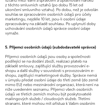
vztahu mezi Vámi a správcem a uplatňování nároků
z těchto smluvních vztahů (po dobu 15 let od
ukončení smluvního vztahu). Po dobu, než je odvolán
souhlas se zpracováním osobních údajů pro účely
marketingu, nejdéle 10 let, jsou-li osobní údaje
zpracovávány na základě souhlasu. Po uplynutí doby
uchovávání osobních údajů správce osobní údaje
vymaže.
5. Příjemci osobních údajů (subdodavatelé správce)
Příjemci osobních údajů jsou osoby a společnosti
podílející se na dodání zboží, realizaci plateb na
základě smlouvy, zajišťující služby provozování e-
shopu a další služby v souvislosti s provozováním e-
shopu, zajišťující marketingové služby. Správce nemá
v úmyslu předat osobní údaje do třetí země (do země
mimo EU) nebo mezinárodní organizaci, která není na
níže uvedeném seznamu. Příjemci všech osobních
údajů ve třetích zemích mohou být poskytovatelé
mailingových služeb / cloudových služeb. Třetími
stranami, které mohou mít přístup k Vašim osobním