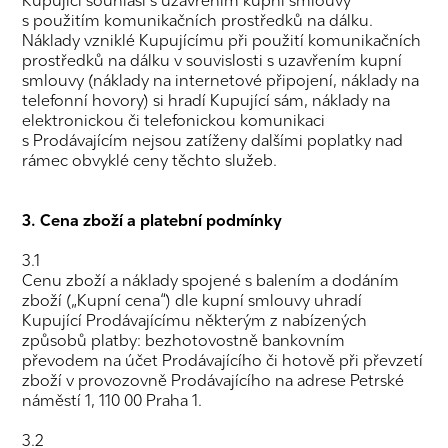
Kupující souhlasí s uzavřením kupní smlouvy
s použitím komunikačních prostředků na dálku.
Náklady vzniklé Kupujícímu při použití komunikačních
prostředků na dálku v souvislosti s uzavřením kupní
smlouvy (náklady na internetové připojení, náklady na
telefonní hovory) si hradí Kupující sám, náklady na
elektronickou či telefonickou komunikaci
s Prodávajícím nejsou zatíženy dalšími poplatky nad
rámec obvyklé ceny těchto služeb.
3. Cena zboží a platební podmínky
3.1
Cenu zboží a náklady spojené s balením a dodáním
zboží („Kupní cena“) dle kupní smlouvy uhradí
Kupující Prodávajícímu některým z nabízených
způsobů platby: bezhotovostně bankovním
převodem na účet Prodávajícího či hotově při převzetí
zboží v provozovně Prodávajícího na adrese Petrské
náměstí 1, 110 00 Praha 1.
3.2