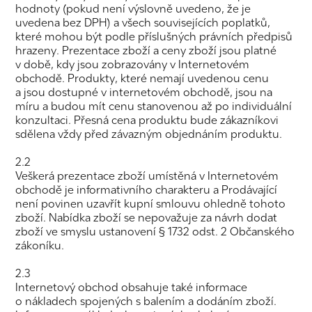
hodnoty (pokud není výslovně uvedeno, že je
uvedena bez DPH) a všech souvisejících poplatků,
které mohou být podle příslušných právních předpisů
hrazeny. Prezentace zboží a ceny zboží jsou platné
v době, kdy jsou zobrazovány v Internetovém
obchodě. Produkty, které nemají uvedenou cenu
a jsou dostupné v internetovém obchodě, jsou na
míru a budou mít cenu stanovenou až po individuální
konzultaci. Přesná cena produktu bude zákazníkovi
sdělena vždy před závazným objednáním produktu.
2.2
Veškerá prezentace zboží umístěná v Internetovém
obchodě je informativního charakteru a Prodávající
není povinen uzavřít kupní smlouvu ohledně tohoto
zboží. Nabídka zboží se nepovažuje za návrh dodat
zboží ve smyslu ustanovení § 1732 odst. 2 Občanského
zákoníku.
2.3
Internetový obchod obsahuje také informace
o nákladech spojených s balením a dodáním zboží.