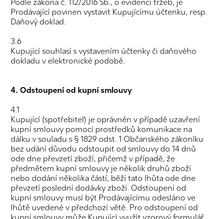
Podle zákona č. 112/2016 Sb., o evidenci tržeb, je
Prodávající povinen vystavit Kupujícímu účtenku, resp.
Daňový doklad.
3.6
Kupující souhlasí s vystavením účtenky či daňového
dokladu v elektronické podobě.
4. Odstoupení od kupní smlouvy
4.1
Kupující (spotřebitel) je oprávněn v případě uzavření
kupní smlouvy pomocí prostředků komunikace na
dálku v souladu s § 1829 odst. 1 Občanského zákoníku
bez udání důvodu odstoupit od smlouvy do 14 dnů
ode dne převzetí zboží, přičemž v případě, že
předmětem kupní smlouvy je několik druhů zboží
nebo dodání několika částí, běží tato lhůta ode dne
převzetí poslední dodávky zboží. Odstoupení od
kupní smlouvy musí být Prodávajícímu odesláno ve
lhůtě uvedené v předchozí větě. Pro odstoupení od
kupní smlouvy může Kupující využít vzorový formulář