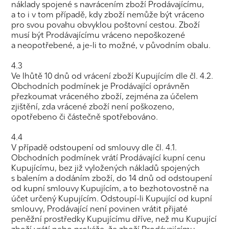
náklady spojené s navrácením zboží Prodávajícímu,
a to i v tom případě, kdy zboží nemůže být vráceno
pro svou povahu obvyklou poštovní cestou. Zboží
musí být Prodávajícímu vráceno nepoškozené
a neopotřebené, a je-li to možné, v původním obalu.
4.3
Ve lhůtě 10 dnů od vrácení zboží Kupujícím dle čl. 4.2.
Obchodních podmínek je Prodávající oprávněn
přezkoumat vráceného zboží, zejména za účelem
zjištění, zda vrácené zboží není poškozeno,
opotřebeno či částečně spotřebováno.
4.4
V případě odstoupení od smlouvy dle čl. 4.1.
Obchodních podmínek vrátí Prodávající kupní cenu
Kupujícímu, bez již vyložených nákladů spojených
s balením a dodáním zboží, do 14 dnů od odstoupení
od kupní smlouvy Kupujícím, a to bezhotovostně na
účet určený Kupujícím. Odstoupí-li Kupující od kupní
smlouvy, Prodávající není povinen vrátit přijaté
peněžní prostředky Kupujícímu dříve, než mu Kupující