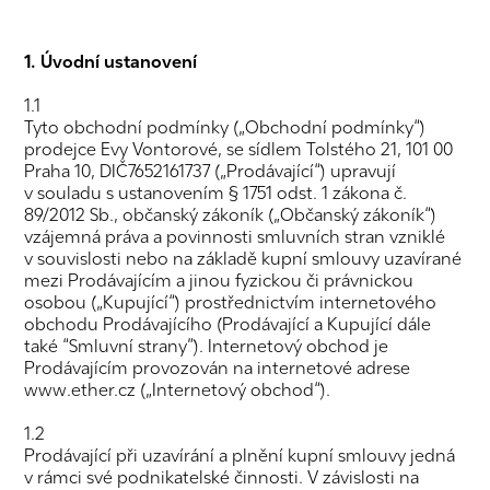
1. Úvodní ustanovení
1.1
Tyto obchodní podmínky („Obchodní podmínky“)
prodejce Evy Vontorové, se sídlem Tolstého 21, 101 00
Praha 10, DIČ7652161737 („Prodávající“) upravují
v souladu s ustanovením § 1751 odst. 1 zákona č.
89/2012 Sb., občanský zákoník („Občanský zákoník“)
vzájemná práva a povinnosti smluvních stran vzniklé
v souvislosti nebo na základě kupní smlouvy uzavírané
mezi Prodávajícím a jinou fyzickou či právnickou
osobou („Kupující“) prostřednictvím internetového
obchodu Prodávajícího (Prodávající a Kupující dále
také “Smluvní strany”). Internetový obchod je
Prodávajícím provozován na internetové adrese
www.ether.cz („Internetový obchod“).
1.2
Prodávající při uzavírání a plnění kupní smlouvy jedná
v rámci své podnikatelské činnosti. V závislosti na