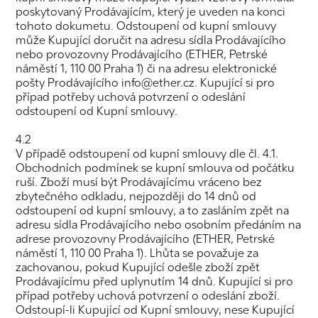
poskytovaný Prodávajícím, který je uveden na konci
tohoto dokumetu. Odstoupení od kupní smlouvy
může Kupující doručit na adresu sídla Prodávajícího
nebo provozovny Prodávajícího (ETHER, Petrské
náměstí 1, 110 00 Praha 1) či na adresu elektronické
pošty Prodávajícího info@ether.cz. Kupující si pro
případ potřeby uchová potvrzení o odeslání
odstoupení od Kupní smlouvy.
4.2
V případě odstoupení od kupní smlouvy dle čl. 4.1.
Obchodních podmínek se kupní smlouva od počátku
ruší. Zboží musí být Prodávajícímu vráceno bez
zbytečného odkladu, nejpozději do 14 dnů od
odstoupení od kupní smlouvy, a to zasláním zpět na
adresu sídla Prodávajícího nebo osobním předáním na
adrese provozovny Prodávajícího (ETHER, Petrské
náměstí 1, 110 00 Praha 1). Lhůta se považuje za
zachovanou, pokud Kupující odešle zboží zpět
Prodávajícímu před uplynutím 14 dnů. Kupující si pro
případ potřeby uchová potvrzení o odeslání zboží.
Odstoupí-li Kupující od Kupní smlouvy, nese Kupující