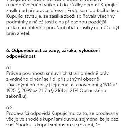
o neoprávněném vniknutí do zásilky nemusí Kupující
zásilku od přepravce převzít. Podpisem dodacího listu
Kupující stvrzuje, že zásilka zboží splňovala všechny
podmínky a náležitosti a na případnou pozdější
reklamaci ohledně porušení obalu zásilky nemůže být
brán zřetel.
6. Odpovědnost za vady, záruka, vyloučení
odpovědnosti
6.1
Práva a povinnosti smluvních stran ohledně práv
z vadného plnění se řídí příslušnými obecně
závaznými předpisy (zejména ustanoveními § 1914 až
1925, § 2099 až 2117 a § 2161 až 2174 Občanského
zákoníku).
6.2
Prodávající odpovídá Kupujícímu za to, že prodávaná
věc je ve shodě s kupní smlouvou, zejména, že je bez
vad. Shodou s kupní smlouvou se rozumí, že