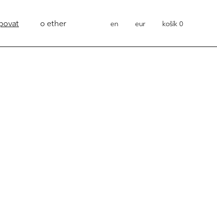
povat
o ether
en
eur
košík
0