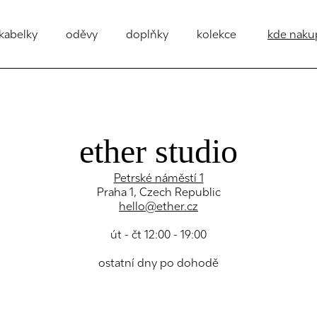
kabelky
oděvy
doplňky
kolekce
kde naku
ether studio
Petrské náměstí 1
Praha 1, Czech Republic
hello@ether.cz
út - čt 12:00 - 19:00
ostatní dny po dohodě