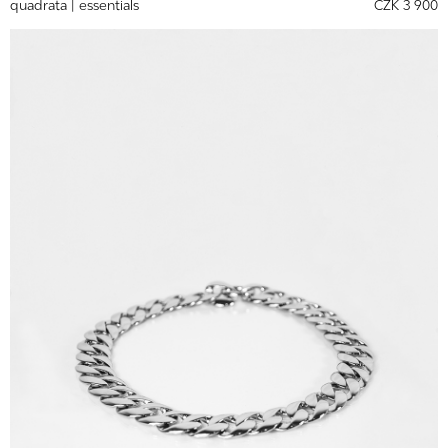
quadrata |
essentials
CZK 3 900