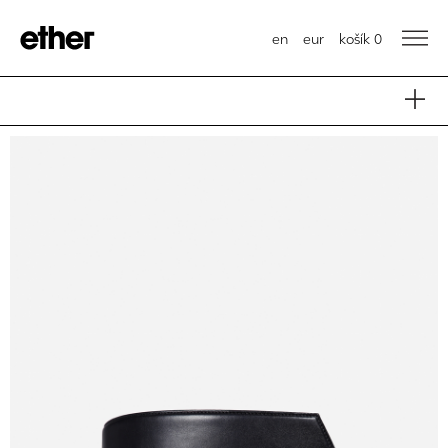
en
eur
košík
0