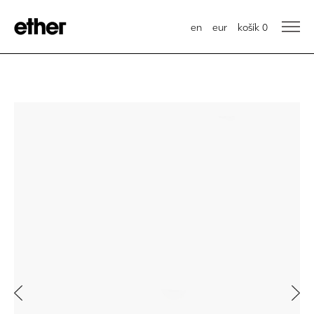
en
eur
košík
0
Previous