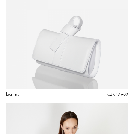
lacrima
CZK 13 900