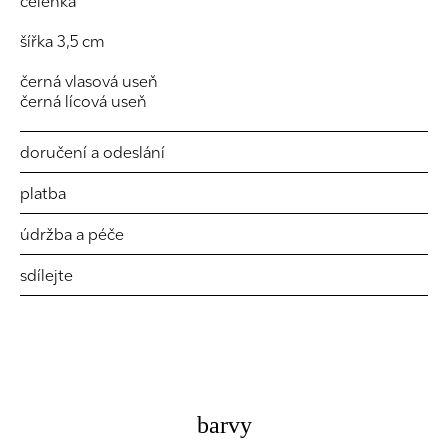
čelenka
šířka 3,5 cm
černá vlasová useň
černá lícová useň
doručení a odeslání
platba
údržba a péče
sdílejte
barvy