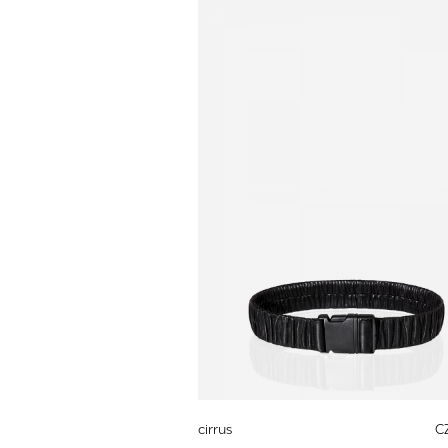
cirrus
C