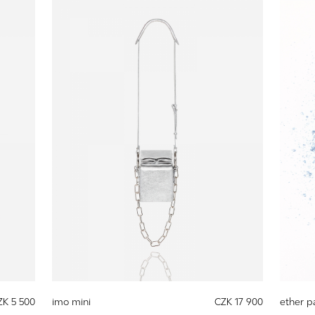
ZK 5 500
imo mini
CZK 17 900
ether pa