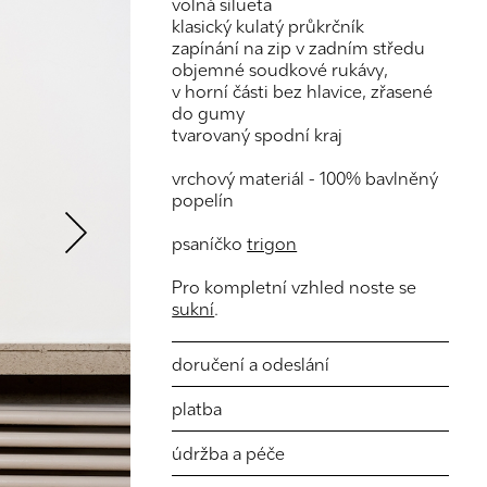
volná silueta
klasický kulatý průkrčník
zapínání na zip v zadním středu
objemné soudkové rukávy,
v horní části bez hlavice, zřasené
do gumy
tvarovaný spodní kraj
Next
vrchový materiál - 100% bavlněný
popelín
psaníčko
trigon
Pro kompletní vzhled noste se
sukní
.
doručení a odeslání
platba
údržba a péče