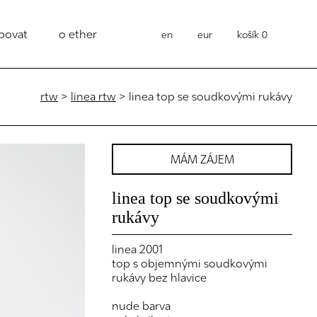
povat
o ether
en
eur
košík
0
rtw
>
linea rtw
> linea top se soudkovými rukávy
MÁM ZÁJEM
linea top se soudkovými
rukávy
linea 2001
top s objemnými soudkovými
rukávy bez hlavice
nude barva