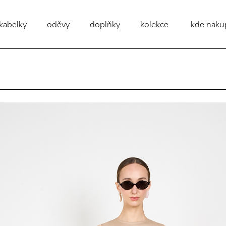
kabelky
oděvy
doplňky
kolekce
kde naku