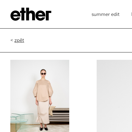
summer edit
<
zpět