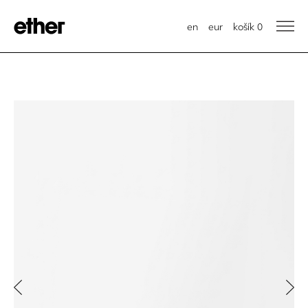
en
eur
košík
0
Previous