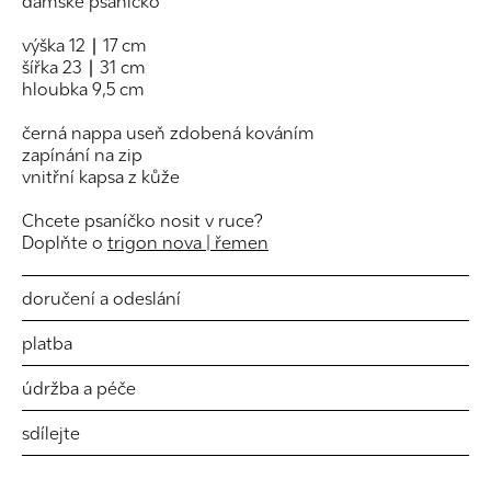
dámské psaníčko
výška 12 ∣ 17 cm
šířka 23 ∣ 31 cm
hloubka 9,5 cm
černá nappa useň zdobená kováním
zapínání na zip
vnitřní kapsa z kůže
Chcete psaníčko nosit v ruce?
Doplňte o
trigon nova | řemen
doručení a odeslání
platba
údržba a péče
sdílejte