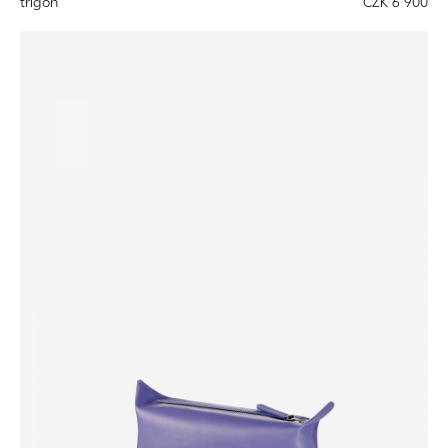
trigon
CZK 6 900