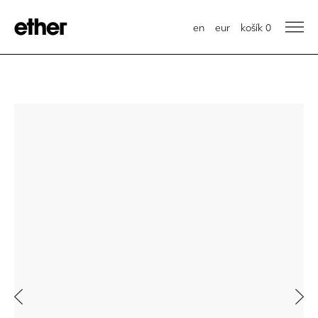
en
eur
košík
0
Previous