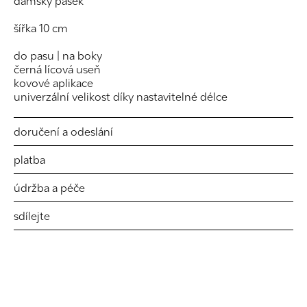
dámský pásek
šířka 10 cm
do pasu | na boky
černá lícová useň
kovové aplikace
univerzální velikost díky nastavitelné délce
doručení a odeslání
platba
údržba a péče
sdílejte