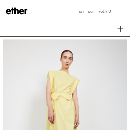
en
eur
košík
0