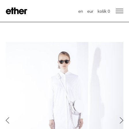
en
eur
košík
0
Previous