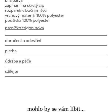
bílá barva
zapínání na skrytý zip
rozparek v bočním švu
vrchový materiál 100% polyester
podšívka 100% polyester
psaníčko trigon nova
doručení a odeslání
platba
údržba a péče
sdílejte
mohlo by se vám líbit...