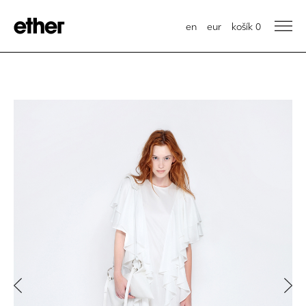
en
eur
košík
0
Previous