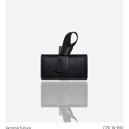
lacrima futura
CZK 14 900