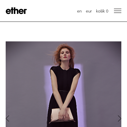
en
eur
košík
0
Previous