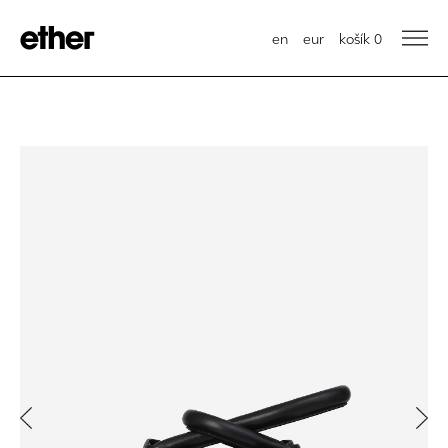
en
eur
košík
0
Previous