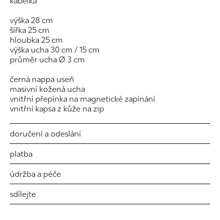
kabelka
výška 28 cm
šířka 25 cm
hloubka 25 cm
výška ucha 30 cm / 15 cm
průměr ucha Ø 3 cm
černá nappa useň
masivní kožená ucha
vnitřní přepínka na magnetické zapínání
vnitřní kapsa z kůže na zip
doručení a odeslání
platba
údržba a péče
sdílejte