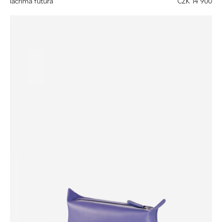
lacrima futura
CZK 14 900