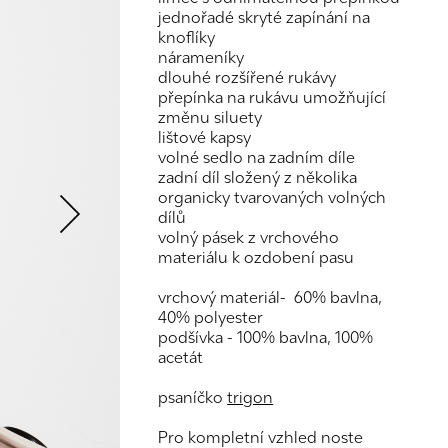
jednořadé skryté zapínání na
knoflíky
nárameníky
dlouhé rozšířené rukávy
přepínka na rukávu umožňující
změnu siluety
lištové kapsy
Next
volné sedlo na zadním díle
zadní díl složený z několika
organicky tvarovaných volných
dílů
volný pásek z vrchového
materiálu k ozdobení pasu
vrchový materiál- 60% bavlna,
40% polyester
podšívka - 100% bavlna, 100%
acetát
psaníčko
trigon
Pro kompletní vzhled noste