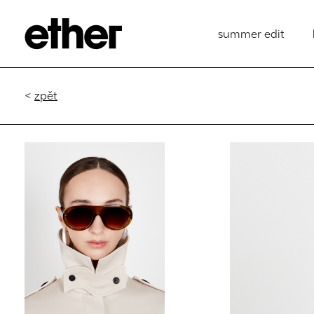
summer edit
<
zpět