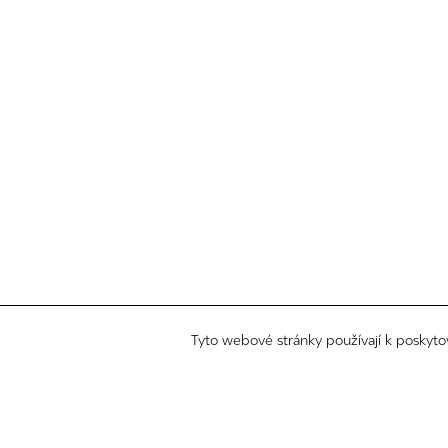
Tyto webové stránky používají k poskyto
©
all rights reserved
kontakt
zákaznický servis