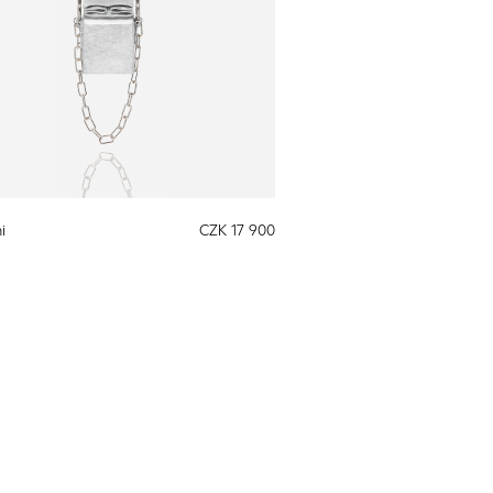
i
CZK 17 900