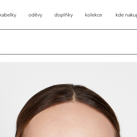
kabelky
oděvy
doplňky
kolekce
kde naku