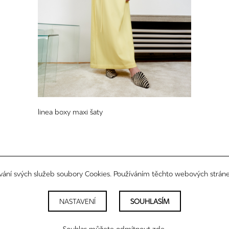
linea boxy maxi šaty
vání svých služeb soubory Cookies. Používáním těchto webových stráne
NASTAVENÍ
SOUHLASÍM
právní informace
newsletter
nastavení cookies
Souhlas můžete odmítnout zde.