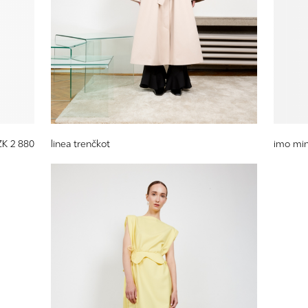
ZK 2 880
linea trenčkot
imo min