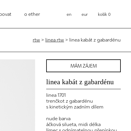
povat
o ether
en
eur
košík
0
rtw
>
linea rtw
> linea kabát z gabardénu
MÁM ZÁJEM
linea kabát z gabardénu
linea 1701
trenčkot z gabardénu
s kinetickým zadním dílem
nude barva
áčková silueta, midi délka
límec s odnímatelnou přepínkou