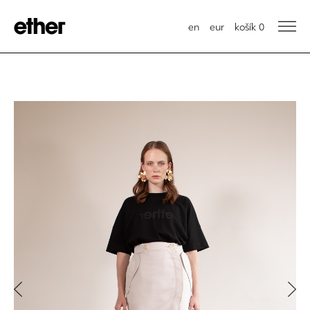
en
eur
košík
0
Previous