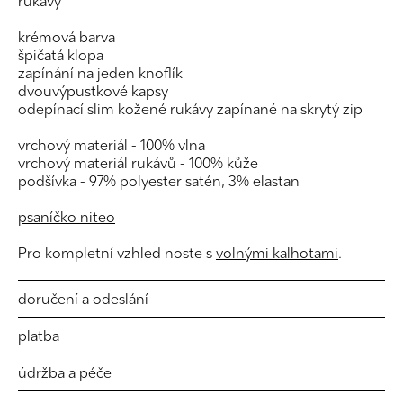
rukávy
krémová barva
špičatá klopa
zapínání na jeden knoflík
dvouvýpustkové kapsy
odepínací slim kožené rukávy zapínané na skrytý zip
vrchový materiál - 100% vlna
vrchový materiál rukávů - 100% kůže
podšívka - 97% polyester satén, 3% elastan
psaníčko niteo
Pro kompletní vzhled noste s
volnými kalhotami
.
doručení a odeslání
platba
údržba a péče