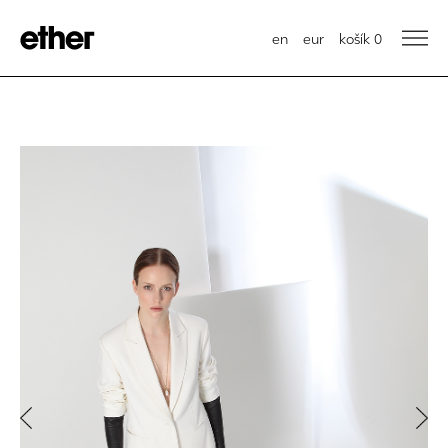
en
eur
košík
0
Previous