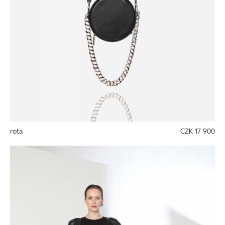
rota
CZK 17 900