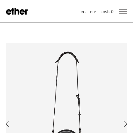
en
eur
košík
0
Previous