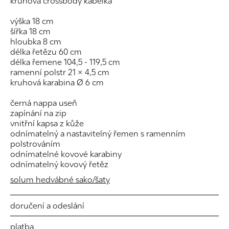
kruhová crossbody kabelka
výška 18 cm
šířka 18 cm
hloubka 8 cm
délka řetězu 60 cm
délka řemene 104,5 - 119,5 cm
ramenní polstr 21 × 4,5 cm
kruhová karabina Ø 6 cm
černá nappa useň
zapínání na zip
vnitřní kapsa z kůže
odnímatelný a nastavitelný řemen s ramenním
polstrováním
odnímatelné kovové karabiny
odnímatelný kovový řetěz
solum hedvábné sako/šaty
doručení a odeslání
platba