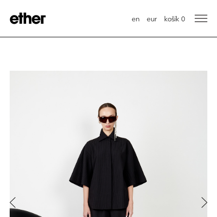
en
eur
košík
0
Previous