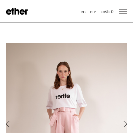
en
eur
košík
0
Previous