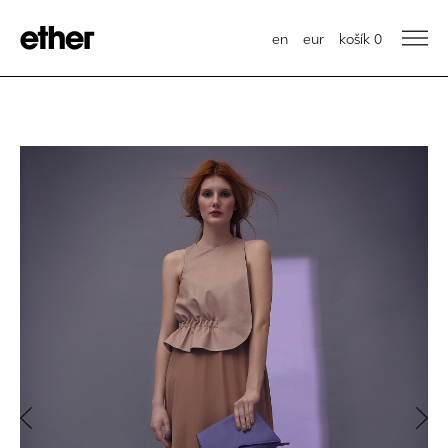
en
eur
košík
0
Previous