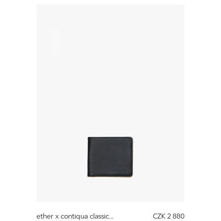
ether x contiqua classic...
CZK 2 880