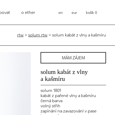
povat
o ether
en
eur
košík
0
rtw
>
solum rtw
> solum kabát z vlny a kašmíru
MÁM ZÁJEM
solum kabát z vlny
a kašmíru
solum 1801
kabát z pařené vlny a kašmíru
černá barva
volný střih
zapínání na zavazování v pase