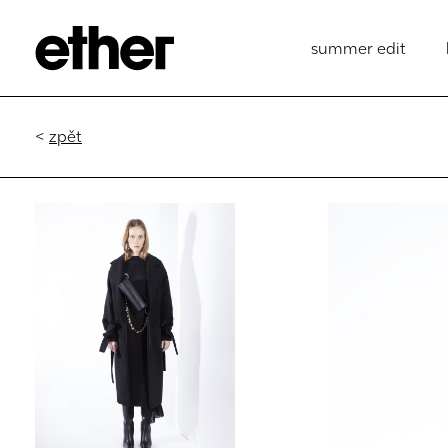
summer edit
<
zpět