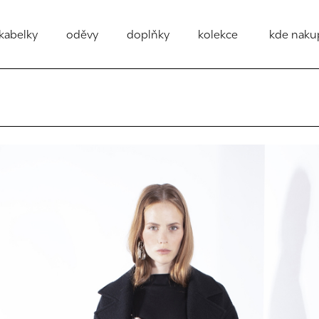
kabelky
oděvy
doplňky
kolekce
kde naku