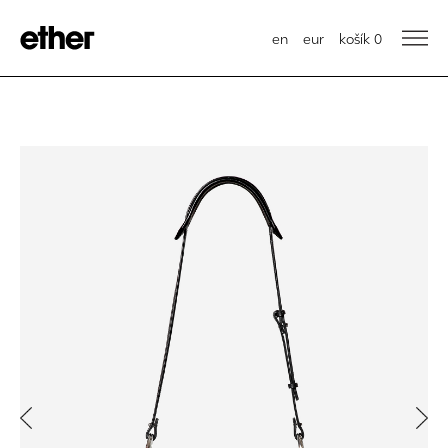
en
eur
košík
0
Previous