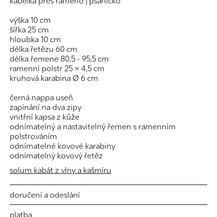
kabelka přes rameno
psaníčko
|
výška 10 cm
šířka 25 cm
hloubka 10 cm
délka řetězu 60 cm
délka řemene 80,5 - 95,5 cm
ramenní polstr 25 × 4,5 cm
kruhová karabina Ø 6 cm
černá nappa useň
zapínání na dva zipy
vnitřní kapsa z kůže
odnímatelný a nastavitelný řemen s ramenním
polstrováním
odnímatelné kovové karabiny
odnímatelný kovový řetěz
solum kabát z vlny a kašmíru
doručení a odeslání
platba