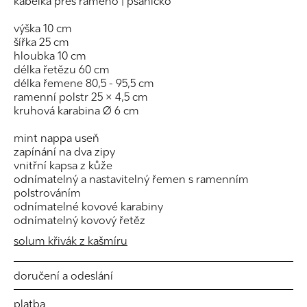
kabelka přes rameno | psaníčko
výška 10 cm
šířka 25 cm
hloubka 10 cm
délka řetězu 60 cm
délka řemene 80,5 - 95,5 cm
ramenní polstr 25 × 4,5 cm
kruhová karabina Ø 6 cm
mint nappa useň
zapínání na dva zipy
vnitřní kapsa z kůže
odnímatelný a nastavitelný řemen s ramenním
polstrováním
odnímatelné kovové karabiny
odnímatelný kovový řetěz
solum křivák z kašmíru
doručení a odeslání
platba