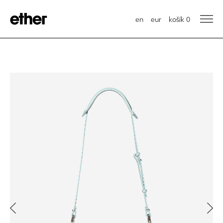
en
eur
košík
0
Previous