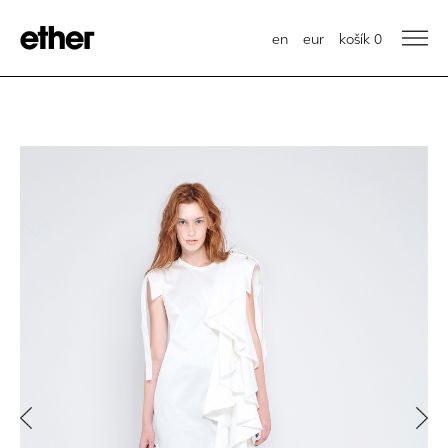
en
eur
košík
0
Previous