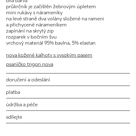
bílá barva
průkrčník je začištěn žebrovým úpletem
mini rukávy s nárameníky
na levé straně dva volány složené na rameni
a přichycené nárameníkem
zapínání na skrytý zip
rozparek v bočním švu
vrchový materiál 95% bavlna, 5% elastan
nova kožené kalhoty s vysokým pasem
psaníčko trigon nova
doručení a odeslání
platba
údržba a péče
sdílejte