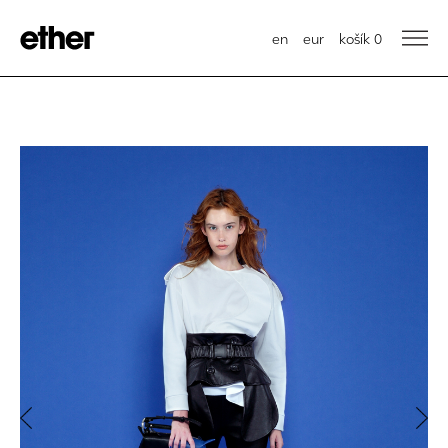
en
eur
košík
0
Previous