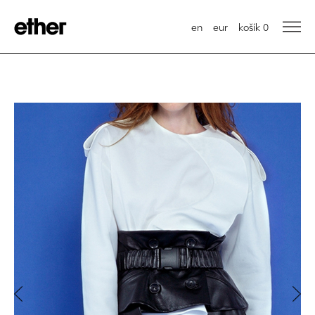
en
eur
košík
0
Previous