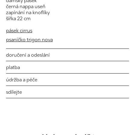
dámský pásek
černá nappa useň
zapínání na knoflíky
šířka 22 cm
pásek cirrus
psaníčko trigon nova
doručení a odeslání
platba
údržba a péče
sdílejte