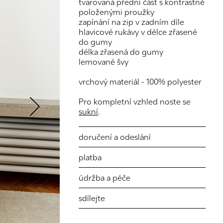
tvarovaná přední část s kontrastně
položenými proužky
zapínání na zip v zadním díle
hlavicové rukávy v délce zřasené
do gumy
délka zřasená do gumy
lemované švy
Next
vrchový materiál - 100% polyester
Pro kompletní vzhled noste se
sukní
.
doručení a odeslání
platba
údržba a péče
sdílejte