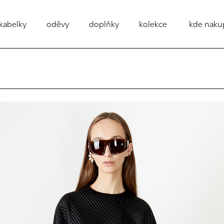
kabelky
oděvy
doplňky
kolekce
kde naku