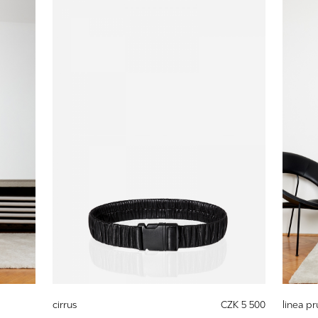
cirrus
CZK 5 500
linea p