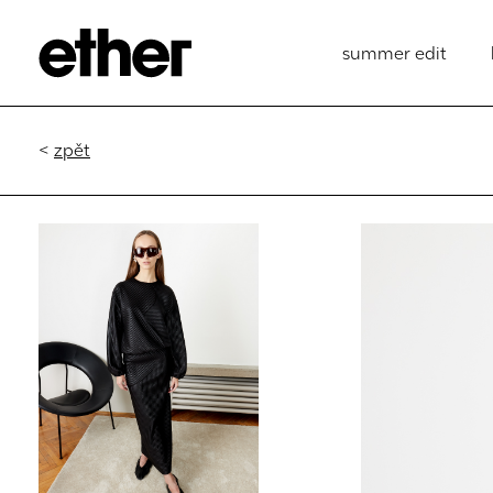
summer edit
<
zpět