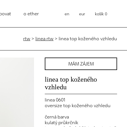
povat
o ether
en
eur
košík
0
rtw
>
linea rtw
> linea top koženého vzhledu
MÁM ZÁJEM
linea top koženého
vzhledu
linea 0601
oversize top koženého vzhledu
černá barva
kulatý průkrčník