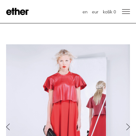
en
eur
košík
0
Previous