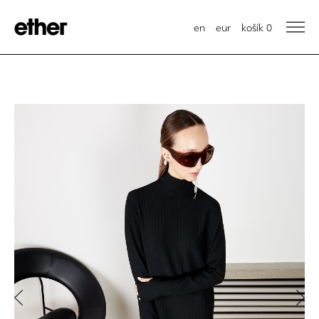
en
eur
košík
0
Previous