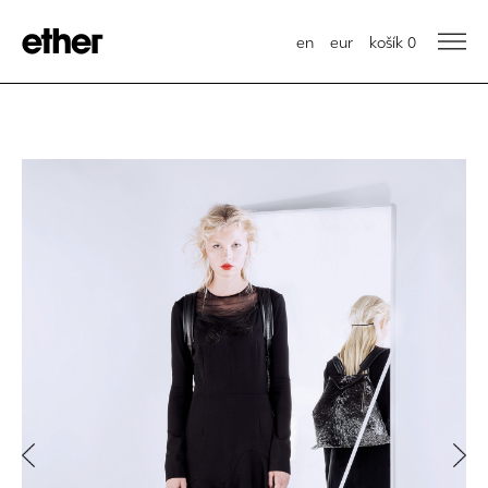
en
eur
košík
0
Previous