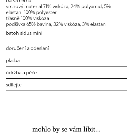
barva černá
vrchový materiál 71% viskóza, 24% polyamid, 5%
elastan, 100% polyester
třásně 100% viskóza
podšívka 65% bavlna, 32% viskóza, 3% elastan
batoh sidus mini
doručení a odeslání
platba
údržba a péče
sdílejte
mohlo by se vám líbit...