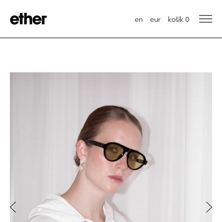
en
eur
košík
0
Previous