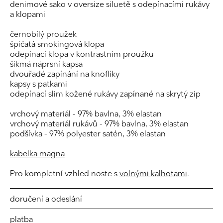
denimové sako v oversize siluetě s odepínacími rukávy
a klopami
černobílý proužek
špičatá smokingová klopa
odepínací klopa v kontrastním proužku
šikmá náprsní kapsa
dvouřadé zapínání na knoflíky
kapsy s patkami
odepínací slim kožené rukávy zapínané na skrytý zip
vrchový materiál - 97% bavlna, 3% elastan
vrchový materiál rukávů - 97% bavlna, 3% elastan
podšívka - 97% polyester satén, 3% elastan
kabelka magna
Pro kompletní vzhled noste s
volnými kalhotami
.
doručení a odeslání
platba