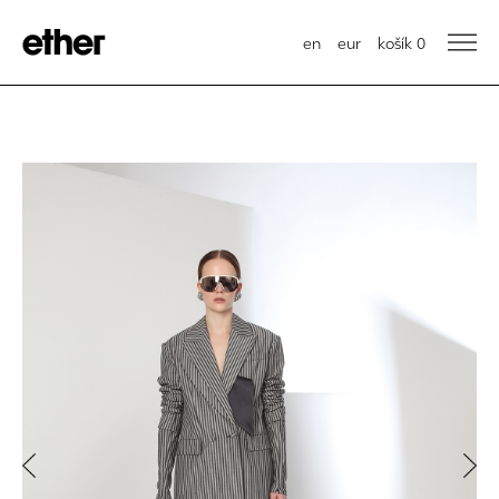
en
eur
košík
0
Previous