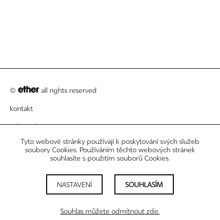
©
all rights reserved
kontakt
zákaznický servis
Tyto webové stránky používají k poskytování svých služeb
právní informace
soubory Cookies. Používáním těchto webových stránek
souhlasíte s použitím souborů Cookies.
newsletter
nastavení cookies
NASTAVENÍ
SOUHLASÍM
sledujte nás
Souhlas můžete odmítnout zde.