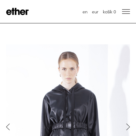
en
eur
košík
0
Previous