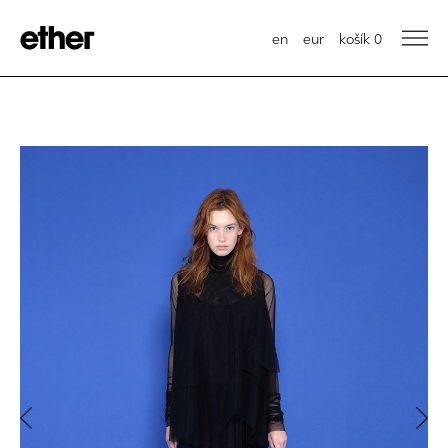
en
eur
košík
0
Previous