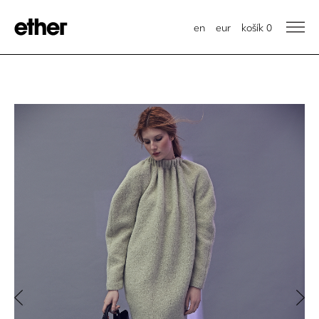
en
eur
košík
0
Previous