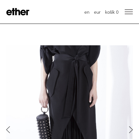
en
eur
košík
0
Previous