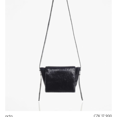
octo
CZK 17 900