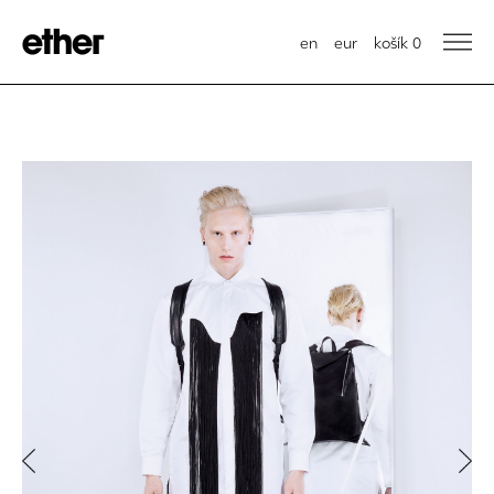
en
eur
košík
0
Previous