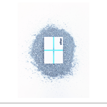
ether papírový dárkový...
CZK 500