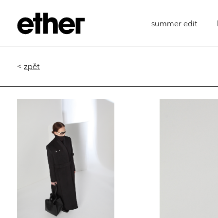
summer edit
<
zpět