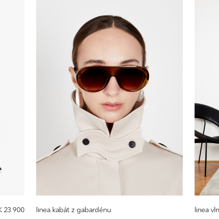
K 23 900
linea kabát z gabardénu
linea v