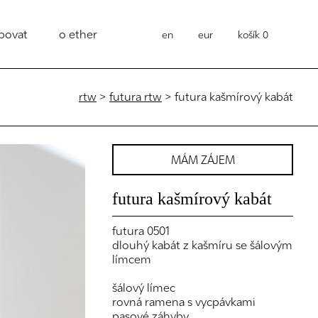
povat
o ether
en
eur
košík
0
rtw
>
futura rtw
> futura kašmírový kabát
MÁM ZÁJEM
futura kašmírový kabát
futura 0501
dlouhý kabát z kašmíru se šálovým
límcem
šálový límec
rovná ramena s vycpávkami
pasové záhyby