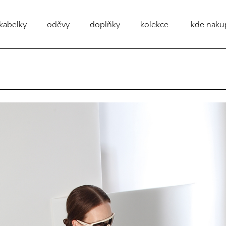
kabelky
oděvy
doplňky
kolekce
kde naku