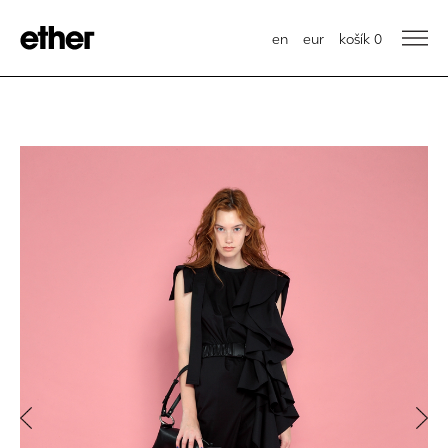
en
eur
košík
0
Previous