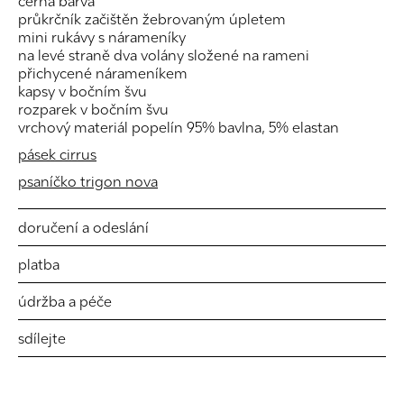
černá barva
průkrčník začištěn žebrovaným úpletem
mini rukávy s nárameníky
na levé straně dva volány složené na rameni
přichycené nárameníkem
kapsy v bočním švu
rozparek v bočním švu
vrchový materiál popelín 95% bavlna, 5% elastan
pásek cirrus
psaníčko trigon nova
doručení a odeslání
platba
údržba a péče
sdílejte