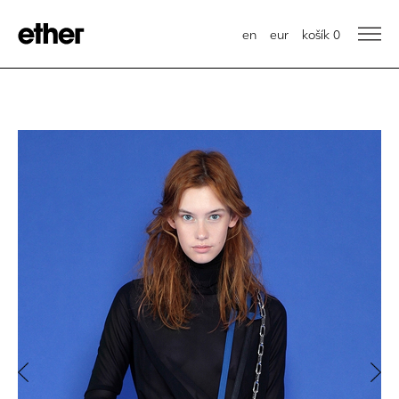
en
eur
košík
0
Previous