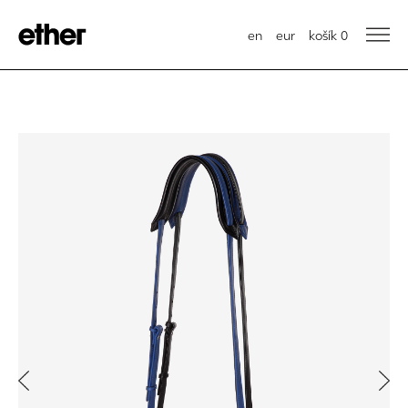
en
eur
košík
0
Previous