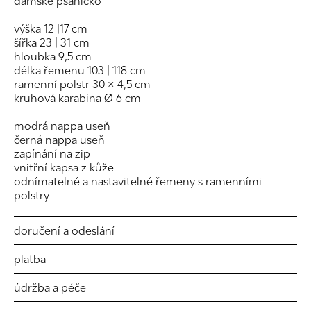
dámské psaníčko
výška 12 |17 cm
šířka 23 | 31 cm
hloubka 9,5 cm
délka řemenu 103 | 118 cm
ramenní polstr 30 × 4,5 cm
kruhová karabina Ø 6 cm
modrá nappa useň
černá nappa useň
zapínání na zip
vnitřní kapsa z kůže
odnímatelné a nastavitelné řemeny s ramenními
polstry
doručení a odeslání
platba
údržba a péče