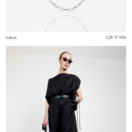
tubus
CZK 17 900