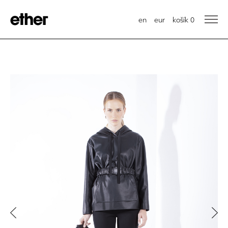
en
eur
košík
0
Previous