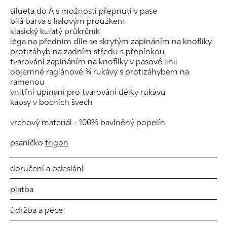
silueta do A s možností přepnutí v pase
bílá barva s fialovým proužkem
klasický kulatý průkrčník
léga na předním díle se skrytým zapínáním na knoflíky
protizáhyb na zadním středu s přepínkou
tvarování zapínáním na knoflíky v pasové linii
objemné raglánové ¾ rukávy s protizáhybem na
ramenou
vnitřní upínání pro tvarování délky rukávu
kapsy v bočních švech
vrchový materiál - 100% bavlněný popelín
psaníčko
trigon
doručení a odeslání
platba
údržba a péče