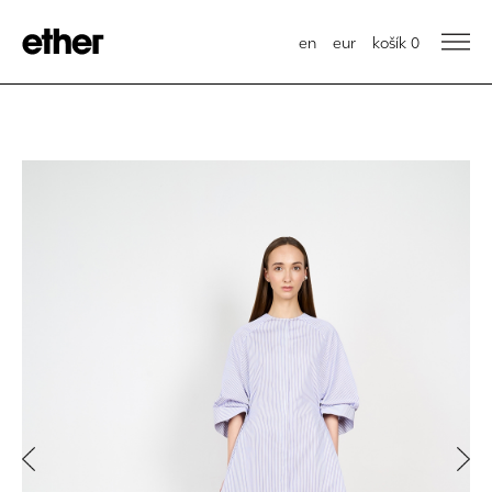
en
eur
košík
0
Previous