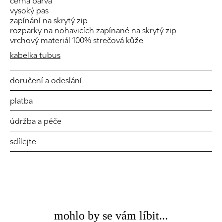
černá barva
vysoký pas
zapínání na skrytý zip
rozparky na nohavicích zapínané na skrytý zip
vrchový materiál 100% strečová kůže
kabelka tubus
doručení a odeslání
platba
údržba a péče
sdílejte
mohlo by se vám líbit...