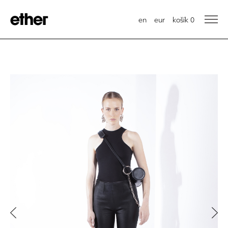
en
eur
košík
0
Previous