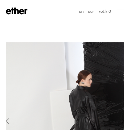
en
eur
košík
0
Previous