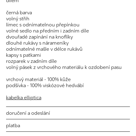
dílem
černá barva
volný střih
límec s odnímatelnou přepínkou
volné sedlo na předním i zadním díle
dvouřadé zapínání na knoflíky
dlouhé rukávy s nárameníky
odnímatelné mašle v délce rukávů
kapsy s patkami
rozparek v zadním díle
volný pásek z vrchového materiálu k ozdobení pasu
vrchový materiál - 100% kůže
podšívka - 100% viskózové hedvábí
kabelka elliptica
doručení a odeslání
platba