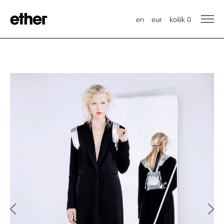
en
eur
košík
0
Previous