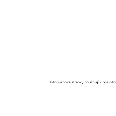
Tyto webové stránky používají k poskyto
©
all rights reserved
kontakt
zákaznický servis