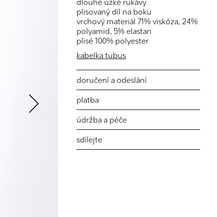
dlouhé úzké rukávy
plisovaný díl na boku
vrchový materiál 71% viskóza, 24%
polyamid, 5% elastan
plisé 100% polyester
kabelka tubus
Next
doručení a odeslání
platba
údržba a péče
sdílejte