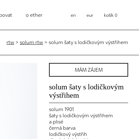
povat
o ether
en
eur
košík
0
rtw
>
solum rtw
> solum šaty s lodičkovým výstřihem
MÁM ZÁJEM
solum šaty s lodičkovým
výstřihem
solum 1901
šaty s lodičkovým výstřihem
a plisé
černá barva
lodičkový výstřih