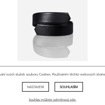
paralella
CZK 9 900
vání svých služeb soubory Cookies. Používáním těchto webových stráne
NASTAVENÍ
SOUHLASÍM
právní informace
newsletter
nastavení cookies
Souhlas můžete odmítnout zde.