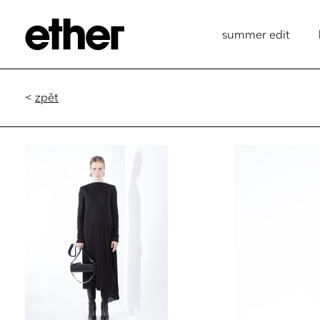
summer edit
<
zpět