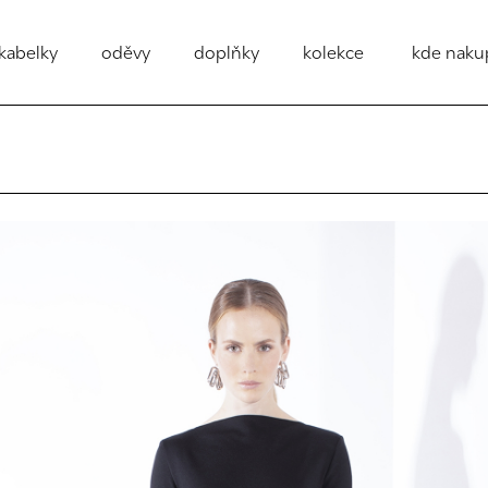
kabelky
oděvy
doplňky
kolekce
kde naku