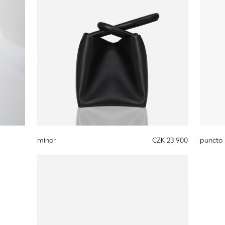
minor
CZK 23 900
puncto