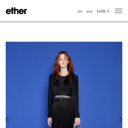
en
eur
košík
0
Previous