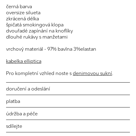
černá barva
oversize silueta
zkrácená délka
špičatá smokingová klopa
dvouřadé zapínání na knoflíky
dlouhé rukávy s manžetami
vrchový materiál - 97% bavlna 3%elastan
kabelka elliptica
Pro kompletní vzhled noste s
denimovou sukní
.
doručení a odeslání
platba
údržba a péče
sdílejte