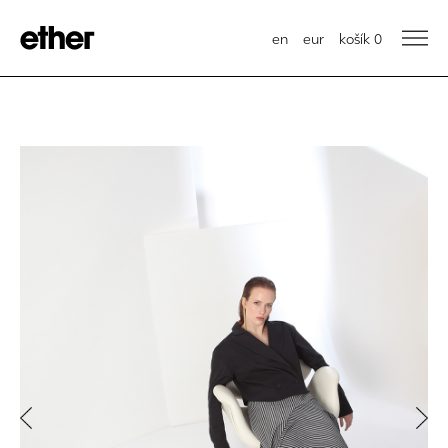
en
eur
košík
0
Previous