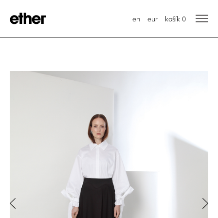
en
eur
košík
0
Previous