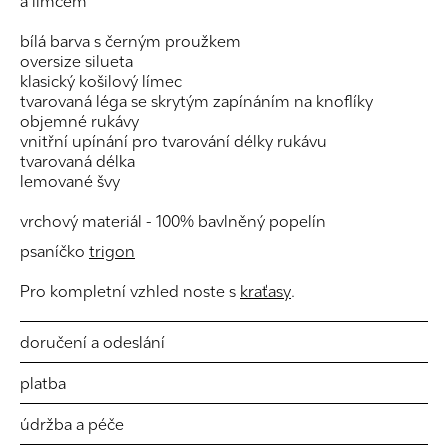
a límcem
bílá barva s černým proužkem
oversize silueta
klasický košilový límec
tvarovaná léga se skrytým zapínáním na knoflíky
objemné rukávy
vnitřní upínání pro tvarování délky rukávu
tvarovaná délka
lemované švy
vrchový materiál - 100% bavlněný popelín
psaníčko
trigon
Pro kompletní vzhled noste s
kraťasy
.
doručení a odeslání
platba
údržba a péče