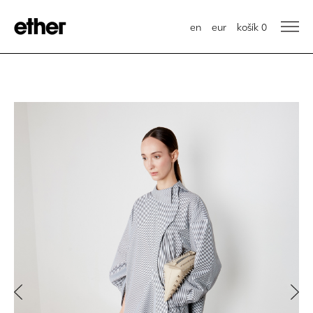
en
eur
košík
0
Previous